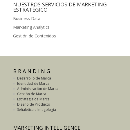
NUESTROS SERVICIOS DE MARKETING
ESTRATÉGICO
Business Data
Marketing Analytics
Gestión de Contenidos
B R A N D I N G
Desarrollo de Marca
Identidad de Marca
Administración de Marca
Gestión de Marca
Estrategia de Marca
Diseño de Producto
Señalética e Imagologia
MARKETING INTELLIGENCE