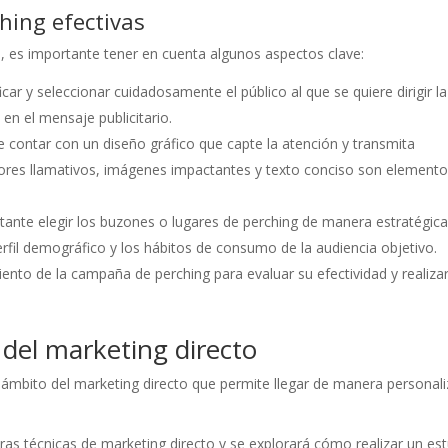
ing efectivas
, es importante tener en cuenta algunos aspectos clave:
ificar y seleccionar cuidadosamente el público al que se quiere dirigir la
en el mensaje publicitario.
ebe contar con un diseño gráfico que capte la atención y transmita
olores llamativos, imágenes impactantes y texto conciso son element
rtante elegir los buzones o lugares de perching de manera estratégica
erfil demográfico y los hábitos de consumo de la audiencia objetivo.
iento de la campaña de perching para evaluar su efectividad y realiza
 del marketing directo
el ámbito del marketing directo que permite llegar de manera personal
ras técnicas de marketing directo y se explorará cómo realizar un es