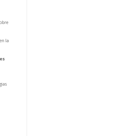
sobre
en la
les
gias