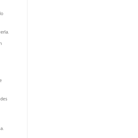
lo
erla.
n
e
ades
a.