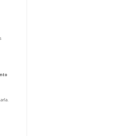
e
s
anto
arla.