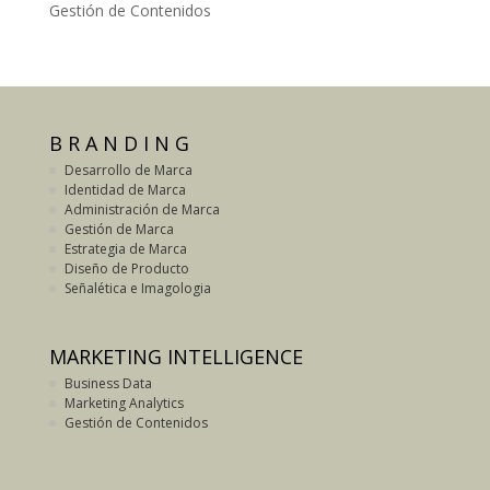
Gestión de Contenidos
B R A N D I N G
Desarrollo de Marca
Identidad de Marca
Administración de Marca
Gestión de Marca
Estrategia de Marca
Diseño de Producto
Señalética e Imagologia
MARKETING INTELLIGENCE
Business Data
Marketing Analytics
Gestión de Contenidos